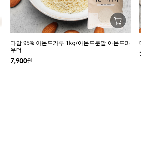
다맘 95% 아몬드가루 1kg/아몬드분말 아몬드파
우더
7,900
원