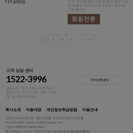
131,600
오직 현금결제만 가능 회원만 결제가능
원
위 제품은 아이스박스 1개당 1박스만
가능합니다.
1
2
3
4
>
>>
고객 상담 센터
1522-3996
카카오톡 문의
상담시간 : 오전 9:00 ~ 오후 5:00
점심시간 : 오전 11:30 - 오후 12:30
(토, 일, 공휴일 휴무)
회사소개
이용약관
개인정보취급방침
이용안내
상호:주식회사 맘쿠킹 대표:양희철 개인정보담당자:양희철
TEL:1522-3996 EMAIL:thief4851@gmail.com
사업자 등록번호:204-86-54683
통신판매업신고번호 : 제2022-진접오남-0188호
[사업자정보확인]