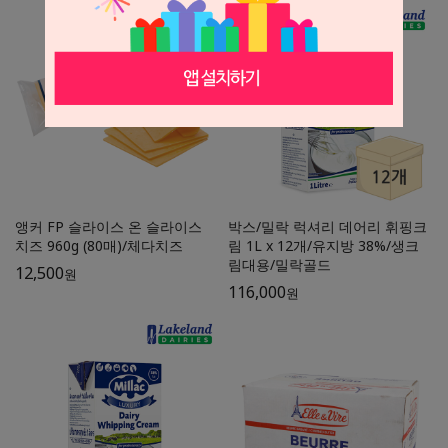
앵커 FP 슬라이스 온 슬라이스
박스/밀락 럭셔리 데어리 휘핑크
치즈 960g (80매)/체다치즈
림 1L x 12개/유지방 38%/생크
림대용/밀락골드
12,500
원
116,000
원