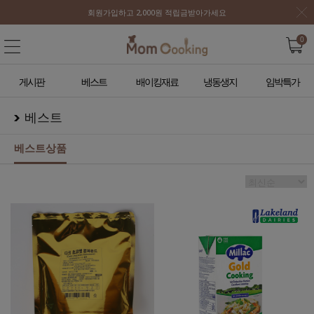
회원가입하고 2,000원 적립금받아가세요
0
게시판
베스트
배이킹재료
냉동생지
임박특가
베스트
베스트상품