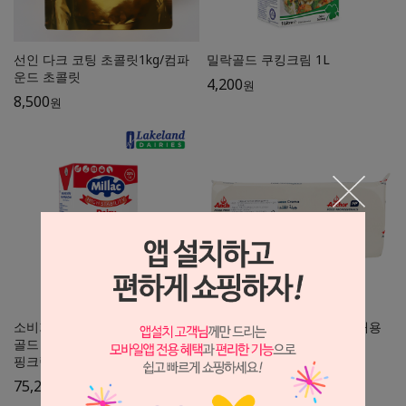
선인 다크 코팅 초콜릿1kg/컴파
밀락골드 쿠킹크림 1L
운드 초콜릿
4,200
원
8,500
원
소비기한 26년9월8일/[박스]밀락
앵커FP크림치즈 벌크 5kg/대용
골드 하이스테빌리티 데어리 휘
량
핑크림 1Lx12개/유지방 35%
53,500
원
75,200
원