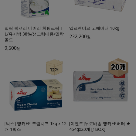
밀락 럭셔리 데어리 휘핑크림 1
엘르앤비르 고메버터 10kg
L/유지방 38%/생크림대용/밀락
232,200
원
골드
9,500
원
[박스] 앵커FP 크림치즈 1kg x 12
[이벤트]무료배송 앵커FP버터 ★
개 1박스
454gx20개 [1BOX]