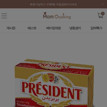
회원가입하고 2,000원 적립금받아가세요
0
게시판
베스트
배이킹재료
냉동생지
임박특가