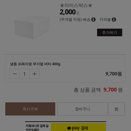
★아이스박스★
2,000
원
(무게별 차등) 배송
지역별
추가하기
냉동 프레지덩 무가염 버터 400g
9,700
원
9,700
총 상품 금액
원
즉시구매
장바구니
찜