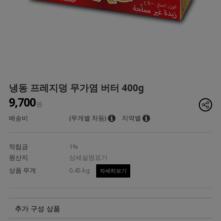
냉동 프레지덩 무가염 버터 400g
9,700
원
배송비
(무게별 차등)
지역별
적립금
1%
원산지
상세설명표기
상품 무게
0.45 kg
자세히보기
추가 구성 상품