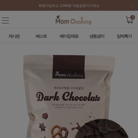
회원가입하고 2,000원 적립금받아가세요
0
게시판
베스트
배이킹재료
냉동생지
임박특가