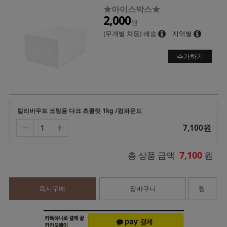
★아이스박스★
2,000
원
(무게별 차등) 배송
지역별
추가하기
칼리바우트 코팅용 다크 초콜릿 1kg /컴파운드
7,100
원
7,100
총 상품 금액
원
즉시구매
장바구니
찜