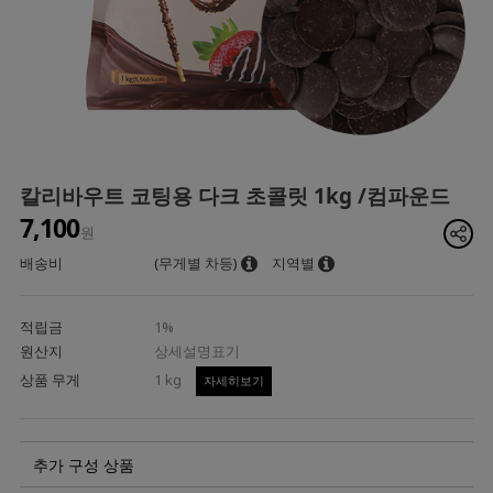
칼리바우트 코팅용 다크 초콜릿 1kg /컴파운드
7,100
원
배송비
(무게별 차등)
지역별
적립금
1%
원산지
상세설명표기
상품 무게
1 kg
자세히보기
추가 구성 상품