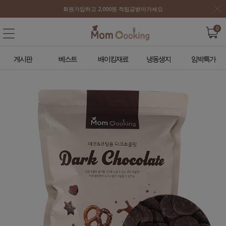
회원가입하고 2,000원 적립금받아가세요
0
게시판
베스트
배이킹재료
냉동생지
임박특가