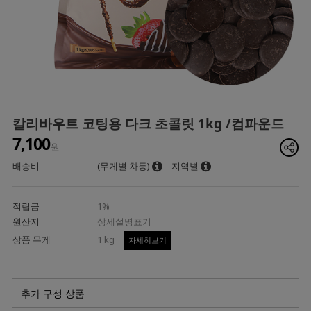
칼리바우트 코팅용 다크 초콜릿 1kg /컴파운드
7,100
원
배송비
(무게별 차등)
지역별
적립금
1%
원산지
상세설명표기
상품 무게
1 kg
자세히보기
추가 구성 상품