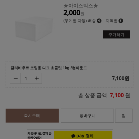
★아이스박스★
2,000
원
(무게별 차등) 배송
지역별
추가하기
칼리바우트 코팅용 다크 초콜릿 1kg /컴파운드
7,100
원
7,100
총 상품 금액
원
즉시구매
장바구니
찜