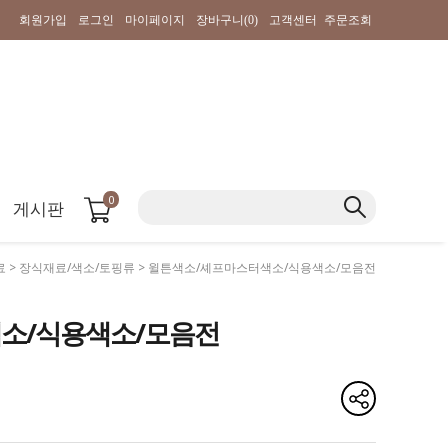
회원가입
로그인
마이페이지
장바구니(
0
)
고객센터
주문조회
0
게시판
료
>
장식재료/색소/토핑류
> 윌튼색소/셰프마스터색소/식용색소/모음전
소/식용색소/모음전