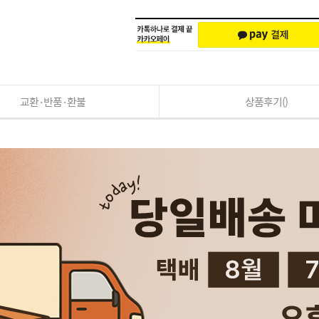
교환·반품·환불
상품후기()