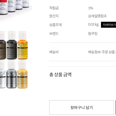
적립금
1%
원산지
상세설명참조
0.01 kg
상품무게
자세히보기
브랜드
맘쿠킹
배송비
배송정보: 주문 상품
총 상품 금액
장바구니 담기