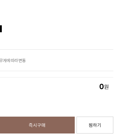
 무게에 따라 변동
0
원
즉시구매
찜하기