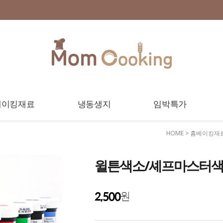
베이킹재료
냉동생지
임박특가
HOME
>
홈베이킹재
윌튼색소/셰프마스터색
2,500
원