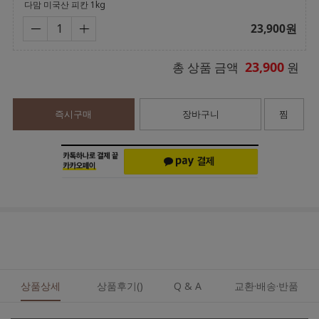
다맘 미국산 피칸 1kg
23,900
원
23,900
총 상품 금액
원
즉시구매
장바구니
찜
상품상세
상품후기()
Q & A
교환·배송·반품