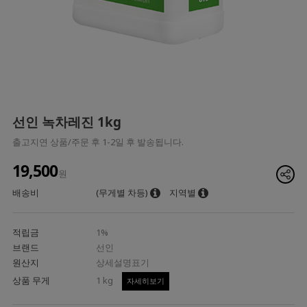
선인 녹차레진 1kg
출고지연 상품/주문 후 1-2일 후 발송됩니다.
19,500
원
배송비
(무게별 차등)
지역별
적립금
1%
브랜드
선인
원산지
상세설명표기
상품 무게
1 kg
자세히보기