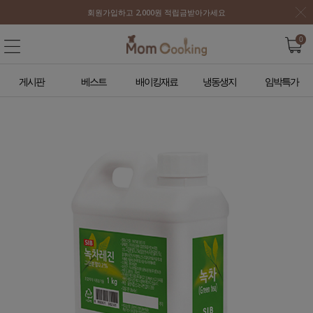
회원가입하고 2,000원 적립금받아가세요
0
게시판
베스트
배이킹재료
냉동생지
임박특가