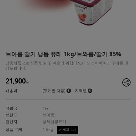
브아롱 딸기 냉동 퓨레 1kg/브와롱/딸기 85%
냉동제품으로 상품 변질 및 파손의 위험이 있어 드라이아이스 구매를 권
장드립니다.
21,900
원
배송비
(무게별 차등)
지역별
적립금
1%
브랜드
브아롱
원산지
상세설명표기
상품 무게
1.6 kg
자세히보기