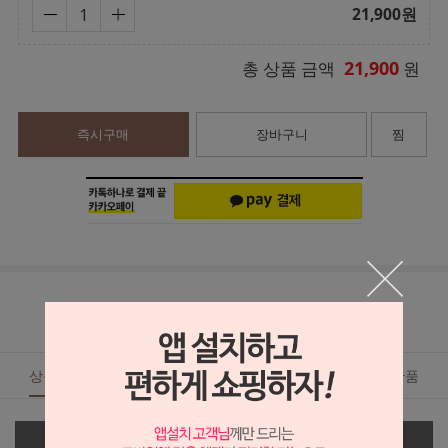
21,900
원
21,900
총 상품 금액
원
즉시구매
장바구니
찜
상품상세
상품후기()
Q & A
교환·배송·반품
상세정보 새창 열기