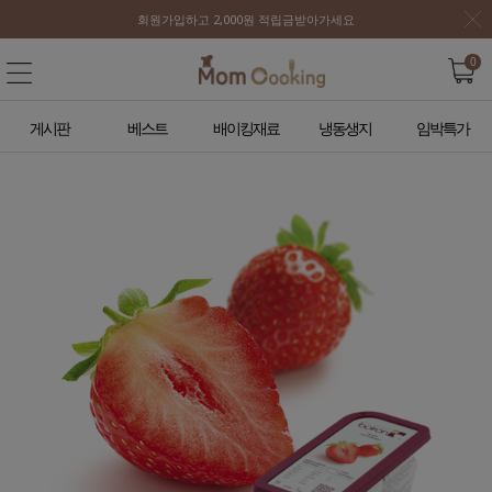
회원가입하고 2,000원 적립금받아가세요
0
게시판
베스트
배이킹재료
냉동생지
임박특가