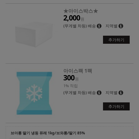
★아이스박스★
2,000
원
(무게별 차등) 배송
지역별
추가하기
아이스팩 1팩
300
원
1% 적립
(무게별 차등) 배송
지역별
추가하기
브아롱 딸기 냉동 퓨레 1kg/브와롱/딸기 85%