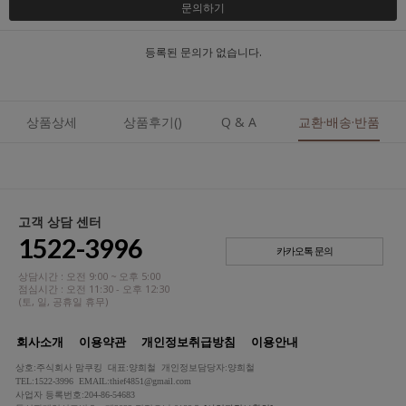
문의하기
등록된 문의가 없습니다.
상품상세
상품후기()
Q & A
교환·배송·반품
고객 상담 센터
1522-3996
카카오톡 문의
상담시간 : 오전 9:00 ~ 오후 5:00
점심시간 : 오전 11:30 - 오후 12:30
(토, 일, 공휴일 휴무)
회사소개
이용약관
개인정보취급방침
이용안내
상호:주식회사 맘쿠킹 대표:양희철 개인정보담당자:양희철
TEL:1522-3996 EMAIL:thief4851@gmail.com
사업자 등록번호:204-86-54683