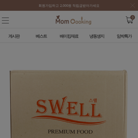
회원가입하고 2,000원 적립금받아가세요
0
게시판
베스트
배이킹재료
냉동생지
임박특가