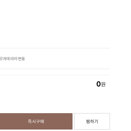
 무게에 따라 변동
0
원
즉시구매
찜하기