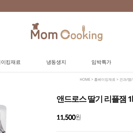
베이킹재료
냉동생지
임박특가
HOME
>
홈베이킹재료
>
건과/잼
앤드로스 딸기 리플잼 1kg
11,500
원