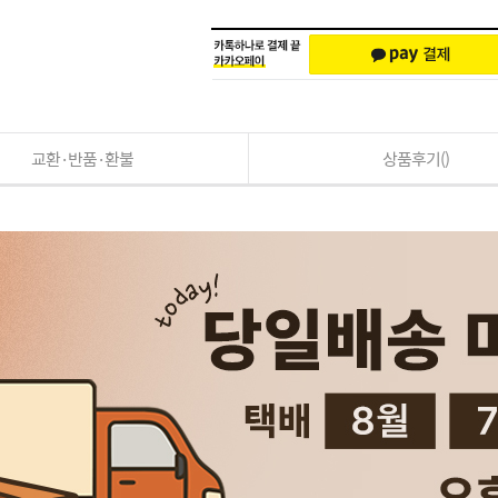
교환·반품·환불
상품후기()