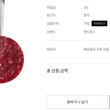
적립금
1%
원산지
중국
1 kg
상품무게
자세히보기
브랜드
앤드로스
배송비
배송정보: 주문 상품
총 상품 금액
장바구니 담기