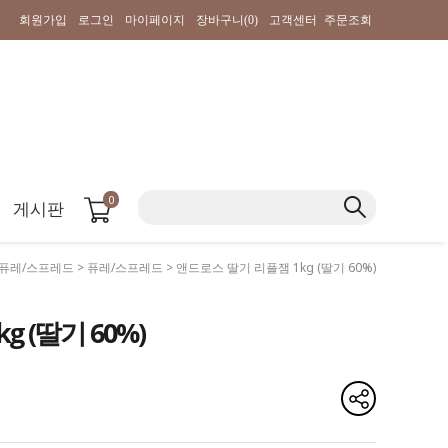
회원가입
로그인
마이페이지
장바구니(
0
)
고객센터
주문조회
0
게시판
/퓨레/스프레드
>
퓨레/스프레드
> 앤드로스 딸기 리플잼 1kg (딸기 60%)
 (딸기 60%)