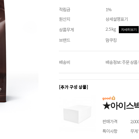
적립금
1%
원산지
상세설명표기
2.5 kg
상품무게
자세히보기
브랜드
맘쿠킹
배송비
배송정보: 주문 상품
[추가 구성 상품]
★아이스
판매가격
2,00
특이사항
무게