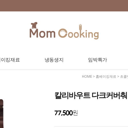
베이킹재료
냉동생지
임박특가
HOME
>
홈베이킹재료
>
초콜
칼리바우트 다크커버춰 811 
77,500
원