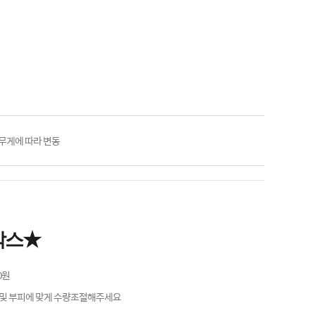
 무게에 따라 변동
박스★
0원
 및 부피에 맞게 수량조절해주세요