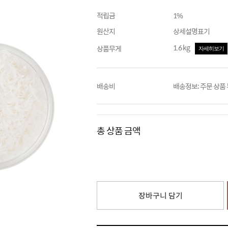
적립금
1%
원산지
상세설명표기
1.6 kg
상품무게
자세히보기
배송비
배송정보: 주문 상품
총 상품 금액
장바구니 담기