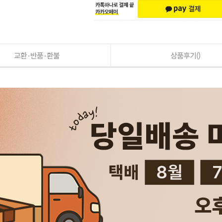
교환·반품·환불
상품후기()