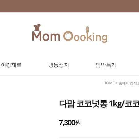
베이킹재료
냉동생지
임박특가
HOME
>
홈베이킹재
다맘 코코넛롱 1kg/
7,300
원