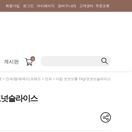
회원가입
로그인
마이페이지
장바구니(
0
)
고객센터
주문조회
0
게시판
료
>
건과/잼/퓨레/스프레드
>
건과
> 다맘 코코넛롱 1kg/코코넛슬라이스
코코넛슬라이스