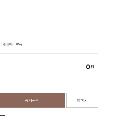
 무게에 따라 변동
0
원
즉시구매
찜하기