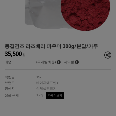
동결건조 라즈베리 파우더 300g/분말/가루
35,500
원
배송비
(무게별 차등)
지역별
적립금
1%
브랜드
네이처에프엔비
원산지
상세설명표기
상품 무게
1 kg
자세히보기