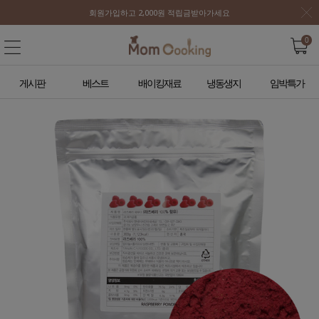
회원가입하고 2,000원 적립금받아가세요
0
게시판
베스트
배이킹재료
냉동생지
임박특가