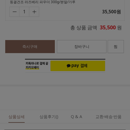
동결건조 라즈베리 파우더 300g/분말/가루
35,500
원
35,500
총 상품 금액
원
즉시구매
장바구니
찜
상품상세
상품후기()
Q & A
교환·배송·반품