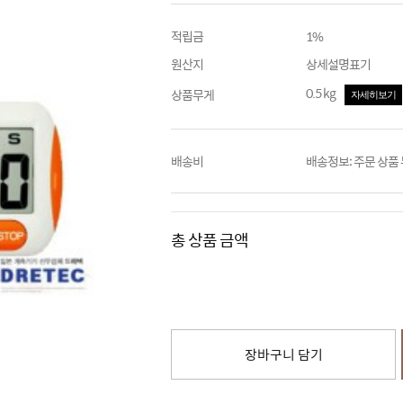
적립금
1%
원산지
상세설명표기
0.5 kg
상품무게
자세히보기
배송비
배송정보: 주문 상품
총 상품 금액
장바구니 담기