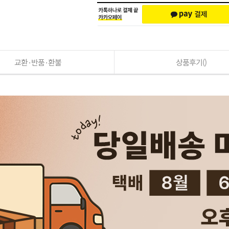
교환·반품·환불
상품후기()