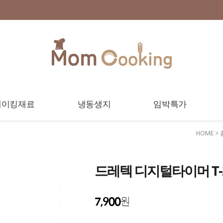
베이킹재료
냉동생지
임박특가
HOME
>
드레텍 디지털타이머 T-
7,900
원