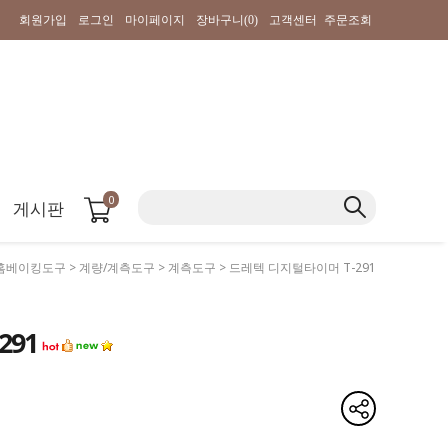
회원가입
로그인
마이페이지
장바구니(
0
)
고객센터
주문조회
0
게시판
홈베이킹도구
>
계량/계측도구
>
계측도구
> 드레텍 디지털타이머 T-291
291