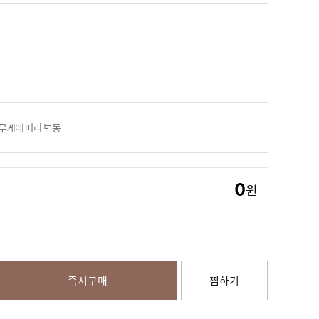
 무게에 따라 변동
0
원
즉시구매
찜하기