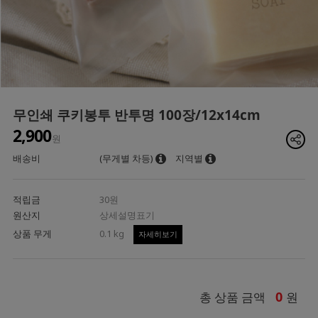
무인쇄 쿠키봉투 반투명 100장/12x14cm
2,900
원
배송비
(무게별 차등)
지역별
적립금
30원
원산지
상세설명표기
상품 무게
0.1 kg
자세히보기
0
총 상품 금액
원