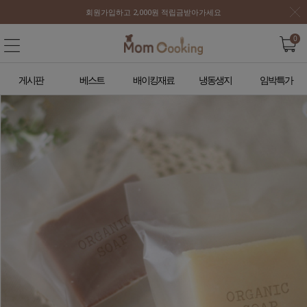
회원가입하고 2,000원 적립금받아가세요
0
게시판
베스트
배이킹재료
냉동생지
임박특가