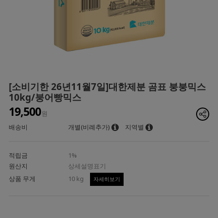
[소비기한 26년11월7일]대한제분 곰표 붕붕믹스
10kg/붕어빵믹스
19,500
원
배송비
개별(비례추가)
지역별
적립금
1%
원산지
상세설명표기
상품 무게
10 kg
자세히보기