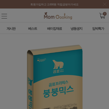
회원가입하고 2,000원 적립금받아가세요
0
게시판
베스트
배이킹재료
냉동생지
임박특가