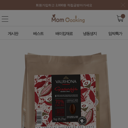
회원가입하고 2,000원 적립금받아가세요
게시판
베스트
배이킹재료
냉동생지
임박특가