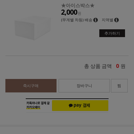
★아이스박스★
2,000
원
(무게별 차등) 배송
지역별
추가하기
0
총 상품 금액
원
즉시구매
장바구니
찜