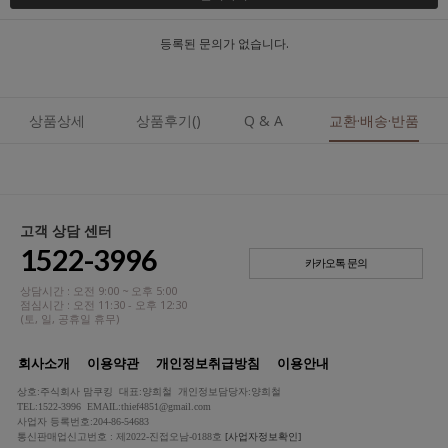
등록된 문의가 없습니다.
상품상세
상품후기()
Q & A
교환·배송·반품
고객 상담 센터
1522-3996
카카오톡 문의
상담시간 : 오전 9:00 ~ 오후 5:00
점심시간 : 오전 11:30 - 오후 12:30
(토, 일, 공휴일 휴무)
회사소개
이용약관
개인정보취급방침
이용안내
상호:주식회사 맘쿠킹 대표:양희철 개인정보담당자:양희철
TEL:1522-3996 EMAIL:thief4851@gmail.com
사업자 등록번호:204-86-54683
통신판매업신고번호 : 제2022-진접오남-0188호
[사업자정보확인]