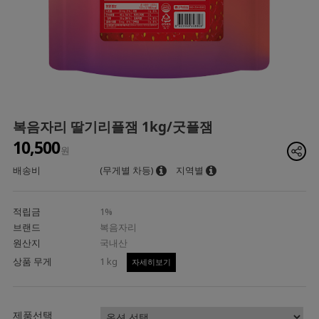
복음자리 딸기리플잼 1kg/굿플잼
10,500
원
배송비
(무게별 차등)
지역별
적립금
1%
브랜드
복음자리
원산지
국내산
상품 무게
1 kg
자세히보기
제품선택