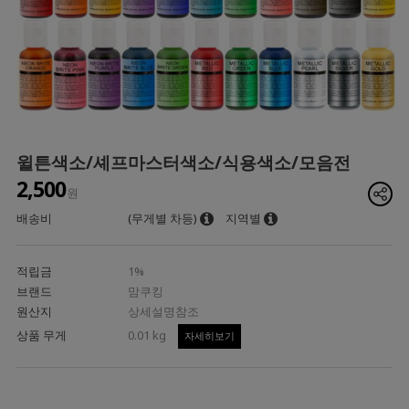
윌튼색소/셰프마스터색소/식용색소/모음전
2,500
원
배송비
(무게별 차등)
지역별
적립금
1%
브랜드
맘쿠킹
원산지
상세설명참조
상품 무게
0.01 kg
자세히보기