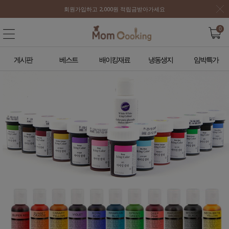
회원가입하고 2,000원 적립금받아가세요
0
게시판
베스트
배이킹재료
냉동생지
임박특가