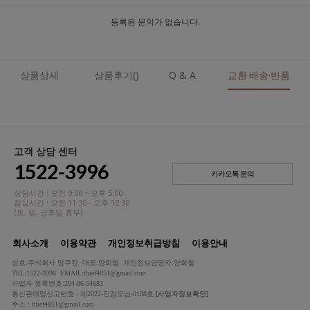
등록된 문의가 없습니다.
상품상세
상품후기()
Q & A
교환·배송·반품
고객 상담 센터
1522-3996
카카오톡 문의
상담시간 : 오전 9:00 ~ 오후 5:00
점심시간 : 오전 11:30 - 오후 12:30
(토, 일, 공휴일 휴무)
회사소개
이용약관
개인정보취급방침
이용안내
상호:주식회사 맘쿠킹 대표:양희철 개인정보담당자:양희철
TEL:1522-3996 EMAIL:thief4851@gmail.com
사업자 등록번호:204-86-54683
통신판매업신고번호 : 제2022-진접오남-0188호
[사업자정보확인]
주소 : thief4851@gmail.com