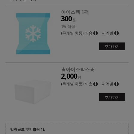
아이스팩 1팩
300
원
1% 적립
(무게별 차등) 배송
지역별
추가하기
★아이스박스★
2,000
원
(무게별 차등) 배송
지역별
추가하기
밀락골드 쿠킹크림 1L