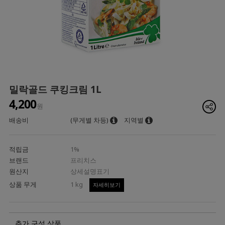
밀락골드 쿠킹크림 1L
4,200
원
배송비
(무게별 차등)
지역별
적립금
1%
브랜드
프리치스
원산지
상세설명표기
상품 무게
1 kg
자세히보기
추가 구성 상품