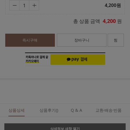
4,200
원
4,200
총 상품 금액
원
즉시구매
장바구니
찜
상품상세
상품후기()
Q & A
교환·배송·반품
상세정보 새창 열기