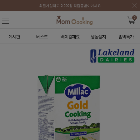
회원가입하고 2,000원 적립금받아가세요
0
게시판
베스트
배이킹재료
냉동생지
임박특가