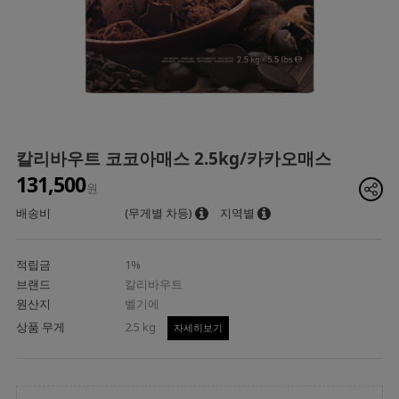
칼리바우트 코코아매스 2.5kg/카카오매스
131,500
원
배송비
(무게별 차등)
지역별
적립금
1%
브랜드
칼리바우트
원산지
벨기에
상품 무게
2.5 kg
자세히보기