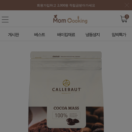
회원가입하고 2,000원 적립금받아가세요
0
게시판
베스트
배이킹재료
냉동생지
임박특가