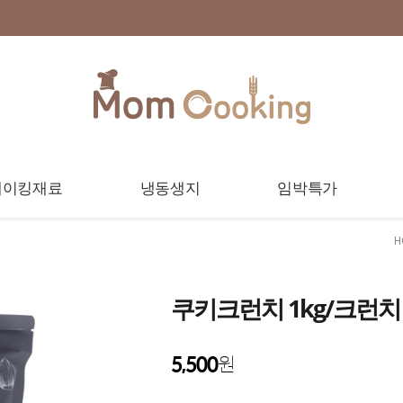
베이킹재료
냉동생지
임박특가
H
쿠키크런치 1kg/크런
5,500
원