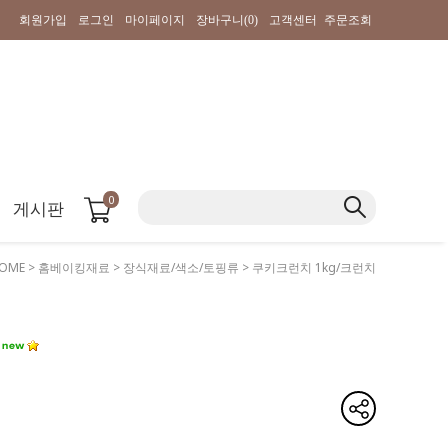
회원가입
로그인
마이페이지
장바구니(
0
)
고객센터
주문조회
0
게시판
OME
>
홈베이킹재료
>
장식재료/색소/토핑류
> 쿠키크런치 1kg/크런치
치