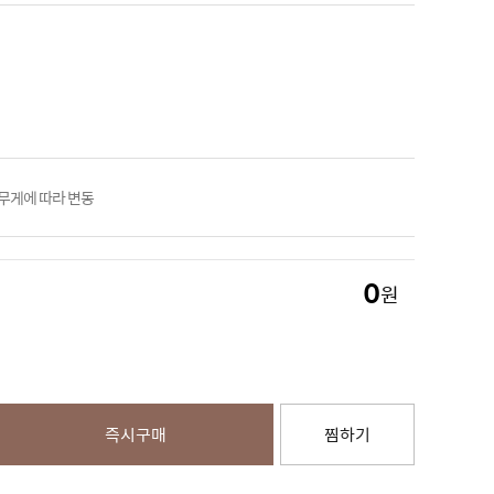
 무게에 따라 변동
0
원
즉시구매
찜하기