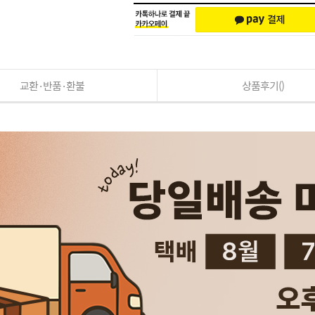
교환·반품·환불
상품후기()