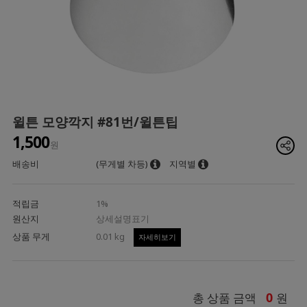
윌튼 모양깍지 #81번/윌튼팁
1,500
원
배송비
(무게별 차등)
지역별
적립금
1%
원산지
상세설명표기
상품 무게
0.01 kg
자세히보기
0
총 상품 금액
원