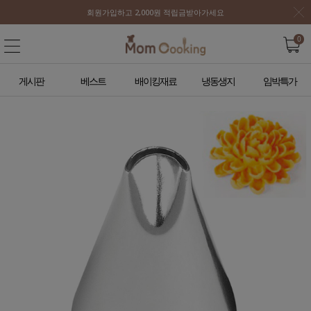
회원가입하고 2,000원 적립금받아가세요
0
게시판
베스트
배이킹재료
냉동생지
임박특가