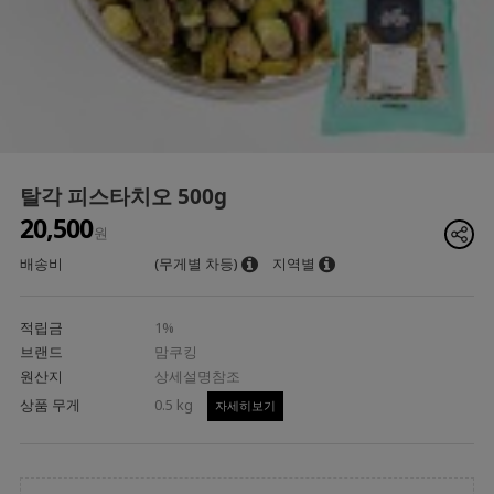
탈각 피스타치오 500g
20,500
원
배송비
(무게별 차등)
지역별
적립금
1%
브랜드
맘쿠킹
원산지
상세설명참조
상품 무게
0.5 kg
자세히보기