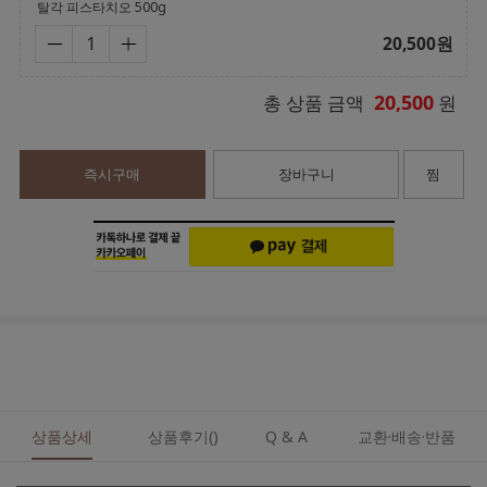
탈각 피스타치오 500g
20,500
원
20,500
총 상품 금액
원
즉시구매
장바구니
찜
상품상세
상품후기()
Q & A
교환·배송·반품