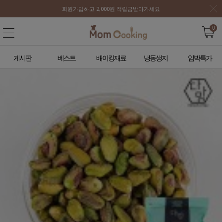
회원가입하고 2,000원 적립금받아가세요
0
게시판
베스트
배이킹재료
냉동생지
임박특가