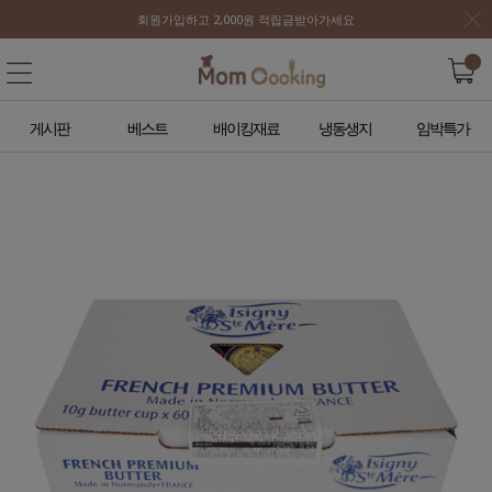
회원가입하고 2,000원 적립금받아가세요
게시판
베스트
배이킹재료
냉동생지
임박특가