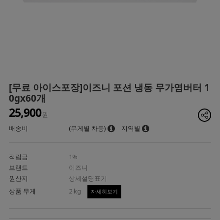
[무료 아이스포장]이즈니 포션 냉동 무가염버터 1
0gx60개
25,900
원
배송비
(무게별 차등)
지역별
적립금
1%
브랜드
이즈니
원산지
상세설명표기
상품 무게
2 kg
자세히보기