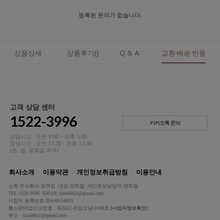
등록된 문의가 없습니다.
상품상세
상품후기()
Q & A
교환·배송·반품
고객 상담 센터
1522-3996
카카오톡 문의
상담시간 : 오전 9:00 ~ 오후 5:00
점심시간 : 오전 11:30 - 오후 12:30
(토, 일, 공휴일 휴무)
회사소개
이용약관
개인정보취급방침
이용안내
상호:주식회사 맘쿠킹 대표:양희철 개인정보담당자:양희철
TEL:1522-3996 EMAIL:thief4851@gmail.com
사업자 등록번호:204-86-54683
통신판매업신고번호 : 제2022-진접오남-0188호
[사업자정보확인]
주소 : thief4851@gmail.com