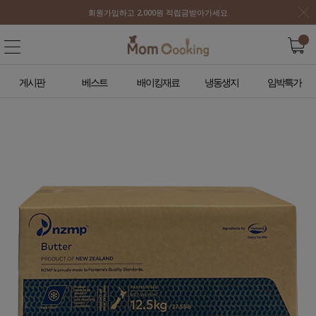
회원가입하고 2,000원 적립금받아가세요
게시판
베스트
배이킹재료
냉동생지
임박특가