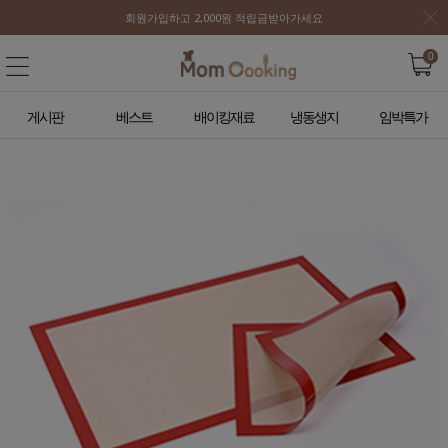
회원가입하고 2,000원 적립금받아가세요
0
게시판
베스트
배이킹재료
냉동생지
임박특가