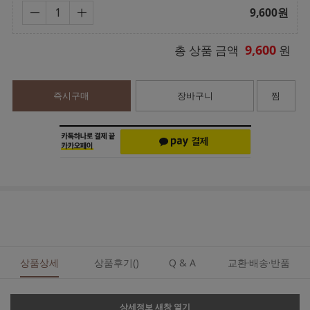
9,600
원
9,600
총 상품 금액
원
즉시구매
장바구니
찜
상품상세
상품후기()
Q & A
교환·배송·반품
상세정보 새창 열기