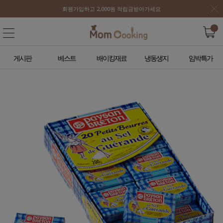
회원가입하고 2,000원 적립금받아가세요
게시판
베스트
배이킹재료
냉동생지
임박특가