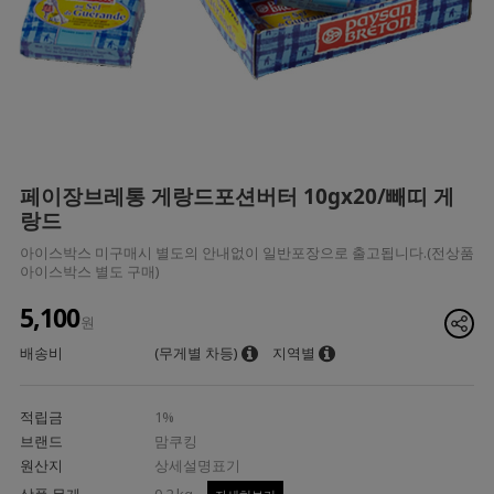
페이장브레통 게랑드포션버터 10gx20/빼띠 게
랑드
아이스박스 미구매시 별도의 안내없이 일반포장으로 출고됩니다.(전상품
아이스박스 별도 구매)
5,100
원
배송비
(무게별 차등)
지역별
적립금
1%
브랜드
맘쿠킹
원산지
상세설명표기
상품 무게
0.2 kg