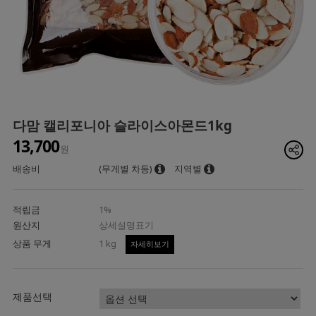
다맘 캘리포니아 슬라이스아몬드1kg
13,700
원
배송비
(무게별 차등)
지역별
적립금
1%
원산지
상세설명표기
상품 무게
1 kg
자세히보기
제품선택