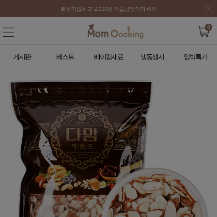
회원가입하고 2,000원 적립금받아가세요
0
게시판
베스트
배이킹재료
냉동생지
임박특가