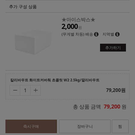
추가 구성 상품
★아이스박스★
2,000
원
(무게별 차등) 배송
지역별
추가하기
칼리바우트 화이트커버춰 초콜릿 W2 2.5kg/깔리바우트
79,200
원
79,200
총 상품 금액
원
즉시구매
장바구니
찜