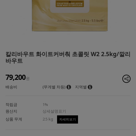
칼리바우트 화이트커버춰 초콜릿 W2 2.5kg/깔리
바우트
79,200
원
배송비
(무게별 차등)
지역별
적립금
1%
원산지
상세설명표기
상품 무게
2.5 kg
자세히보기