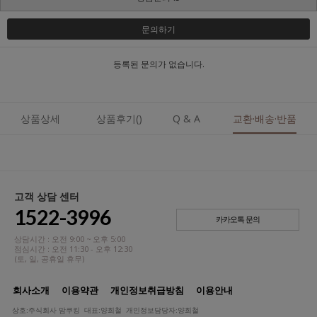
문의하기
등록된 문의가 없습니다.
상품상세
상품후기()
Q & A
교환·배송·반품
고객 상담 센터
1522-3996
카카오톡 문의
상담시간 : 오전 9:00 ~ 오후 5:00
점심시간 : 오전 11:30 - 오후 12:30
(토, 일, 공휴일 휴무)
회사소개
이용약관
개인정보취급방침
이용안내
상호:주식회사 맘쿠킹 대표:양희철 개인정보담당자:양희철