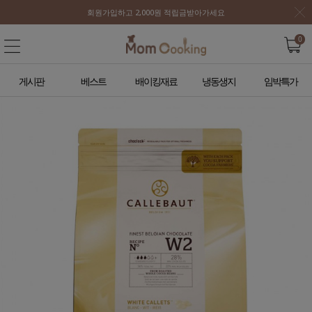
회원가입하고 2,000원 적립금받아가세요
0
게시판
베스트
배이킹재료
냉동생지
임박특가