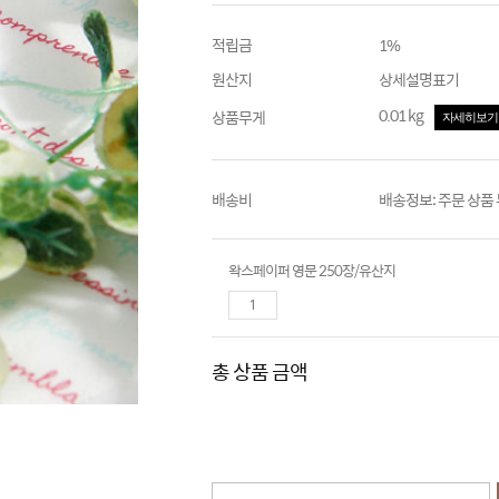
적립금
1%
원산지
상세설명표기
0.01 kg
상품무게
자세히보기
배송비
배송정보: 주문 상품
왁스페이퍼 영문 250장/유산지
총 상품 금액