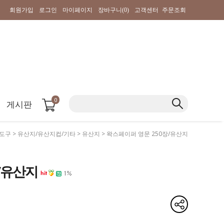
회원가입
로그인
마이페이지
장바구니(
0
)
고객센터
주문조회
0
게시판
도구
>
유산지/유산지컵/기타
>
유산지
> 왁스페이퍼 영문 250장/유산지
장/유산지