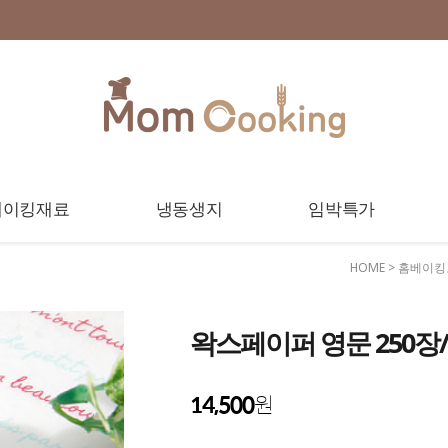
베이킹재료
냉동생지
임박특가
HOME
>
홈베이킹
왁스페이퍼 영문 250
14,500
원