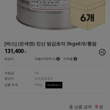
[박스] (은색캔) 진산 밤감로자 3kgx6개/통밤
131,400
원
배송비
개별(비례추가)
지역별
적립금
1%
원산지
상세설명참조
상품 무게
18 kg
자세히보기
0
총 상품 금액
원