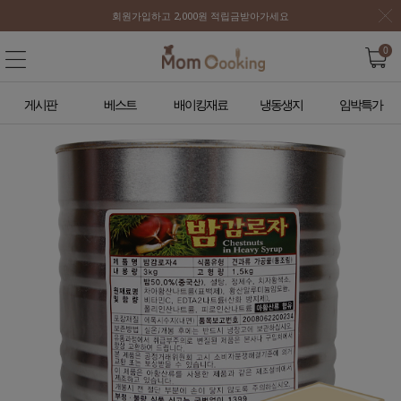
회원가입하고 2,000원 적립금받아가세요
0
게시판
베스트
배이킹재료
냉동생지
임박특가