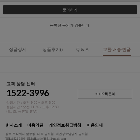
문의하기
등록된 문의가 없습니다.
상품상세
상품후기()
Q & A
교환·배송·반품
고객 상담 센터
1522-3996
카카오톡 문의
상담시간 : 오전 9:00 ~ 오후 5:00
점심시간 : 오전 11:30 - 오후 12:30
(토, 일, 공휴일 휴무)
회사소개
이용약관
개인정보취급방침
이용안내
상호:주식회사 맘쿠킹 대표:양희철 개인정보담당자:양희철
TEL:1522-3996 EMAIL:thief4851@gmail.com