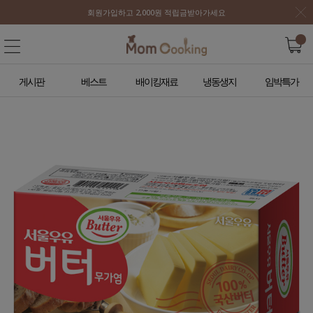
회원가입하고 2,000원 적립금받아가세요
게시판
베스트
배이킹재료
냉동생지
임박특가