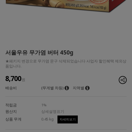
서울우유 무가염 버터 450g
★패키지 변경으로 무가염 문구 삭제되었습니다 사업자 할인혜택 제외상
품입니다.
8,700
원
배송비
(무게별 차등)
지역별
적립금
1%
원산지
상세설명표기
상품 무게
0.45 kg
자세히보기