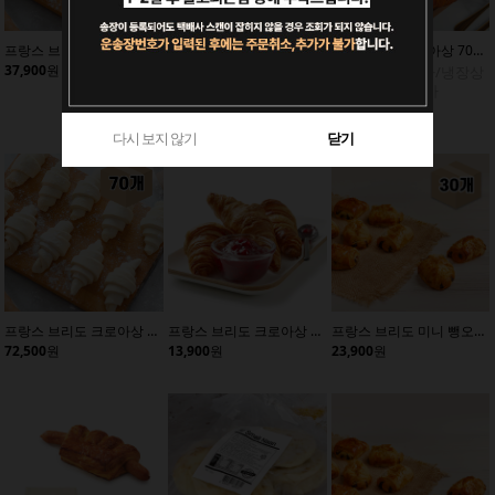
프랑스 브리도 크로아상 60gx35개/냉동생지/냉동빵
프랑스 브리도 미니크로아상 25gx80개/냉동생지/빵
델리프랑스 크로아상 70gx60개/냉동생지/크로핀/크로플
37,900
원
42,500
원
제주도 배송불가/냉장상
품과 합배송 불가
76,900
원
다시 보지 않기
닫기
다시 보지 않기
다시 보지 않기
닫기
닫기
프랑스 브리도 크로아상 60gx70개/냉동생지/냉동빵
프랑스 브리도 크로아상 60gx10개/냉동생지
프랑스 브리도 미니 뺑오쇼콜라 28gx30개/냉동생지/빵
72,500
원
13,900
원
23,900
원