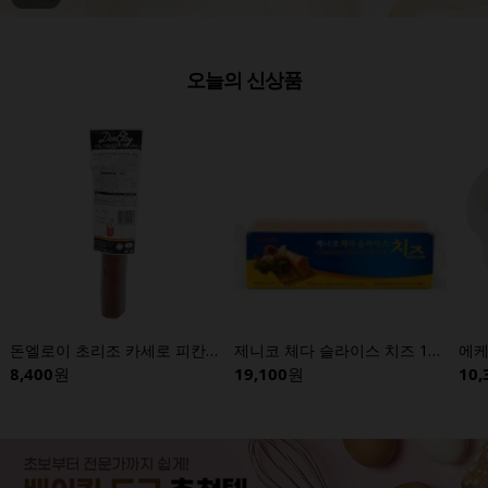
오늘의 신상품
돈엘로이 초리조 카세로 피칸테 250g
제니코 체다 슬라이스 치즈 1800g (100매)
8,400
원
19,100
원
10,