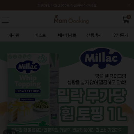
회원가입하고 2,000원 적립금받아가세요
0
게시판
베스트
배이킹재료
냉동생지
임박특가
3
/
10