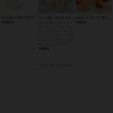
SPC삼립 사각패스츄리 55gx20개/냉동생지/파이지/패스트리
인도 스몰난 35g x6개/오리지널/냉동생지/인도빵
프랑스 브리도 미니 뺑오쇼콜라 28gx10개/냉동생지/빵
12,900
원
9,900
원
해당 제품은 대량주문의
경우 출고가 2~3일 걸릴
수 있는점 양해 부탁드립
니다. 아이스박스 미포함
제품으로 미구매시 일반
박스로 출고 됩니다.
1,800
원
더 많은 상품 구경하러 가기 >