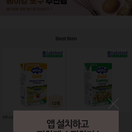
Best Item
 [박스]영국산 밀락골드 1000ml x12개
밀락골드 쿠킹크림 1L