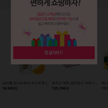
3
/
12
특가,임박상품
프리젤 파스타로마 익스트랙 (오렌지향) 1kg
호주산 락틱 컴파운드 버터 12.5kg
18,500
원
125,700
원
17,