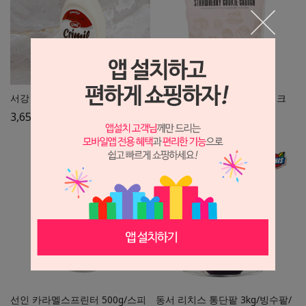
서강 크리밀 연유 500g
딸기크런치 1kg/크런키/쿠키크
런치
3,650
원
12,500
원
선인 카라멜스프린터 500g/스피
동서 리치스 통단팥 3kg/빙수팥/