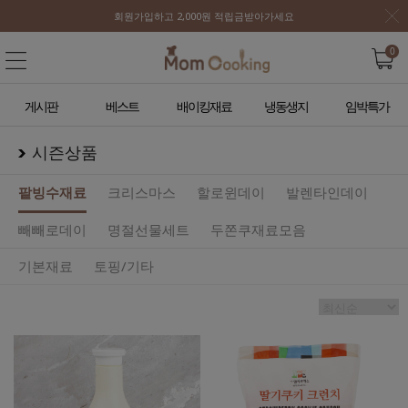
회원가입하고 2,000원 적립금받아가세요
0
게시판
베스트
배이킹재료
냉동생지
임박특가
시즌상품
팥빙수재료
크리스마스
할로윈데이
발렌타인데이
빼빼로데이
명절선물세트
두쫀쿠재료모음
기본재료
토핑/기타