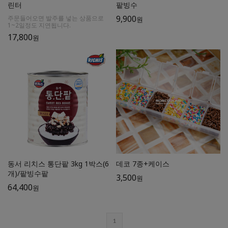
린터
팥빙수
9,900
주문들어오면 발주를 넣는 상품으로
원
1~2일정도 지연됩니다.
17,800
원
동서 리치스 통단팥 3kg 1박스(6
데코 7종+케이스
개)/팥빙수팥
3,500
원
64,400
원
1