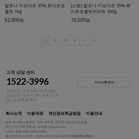
발로나 이보아르 35% 화이트초
[소분] 발로나 이보아르 35% 화
콜릿 1kg
이트초콜릿커버춰 200g
52,900
10,500
원
원
1
2
3
4
>
>>
고객 상담 센터
1522-3996
카카오톡 문의
상담시간 : 오전 9:00 ~ 오후 5:00
점심시간 : 오전 11:30 - 오후 12:30
(토, 일, 공휴일 휴무)
회사소개
이용약관
개인정보취급방침
이용안내
상호:주식회사 맘쿠킹 대표:양희철 개인정보담당자:양희철
TEL:1522-3996 EMAIL:thief4851@gmail.com
사업자 등록번호:204-86-54683
통신판매업신고번호 : 제2022-진접오남-0188호
[사업자정보확인]