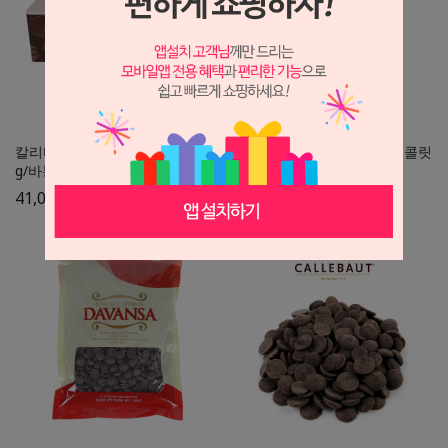
칼리바우트 44% 초코스틱 1.6k
칼리바우트 화이트커버춰 초콜릿
g/바통브랑제 베이킹스틱
W2 2.5kg/깔리바우트
41,000
원
79,200
원