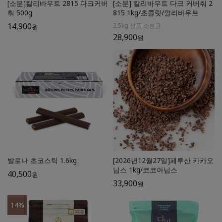
[소분]칼리바우트 2815 다크커버
[소분] 칼리바우트 다크 커버춰 2
춰 500g
815 1kg/초콜릿/깔리바우트
14,900
2.5kg 상품 소분용
원
28,900
원
발로나 초코스틱 1.6kg
[2026년12월27일]페루산 카카오
닙스 1kg/코코아닙스
40,500
원
33,900
원
14
%