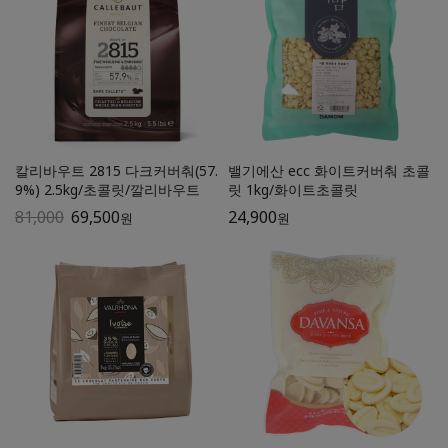
칼리바우트 2815 다크커버춰(57.
밸기에산 ecc 화이트커버춰 초콜
9%) 2.5kg/초콜릿/깔리바우트
릿 1kg/화이트초콜릿
81,000
69,500
24,900
원
원