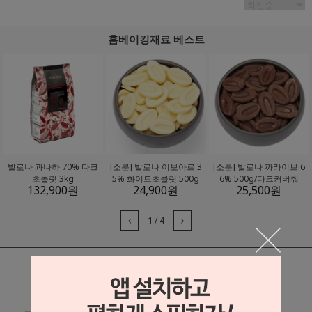
홈베이킹재료 베스트
발로나 과나하 70% 다크
[소분] 발로나 이보아르 3
[소분] 발로나 까라이브 6
초콜릿 3kg
5% 화이트초콜릿 500g
6% 500g/다크커버춰
132,900
원
24,900
원
25,500
원
1
/
4