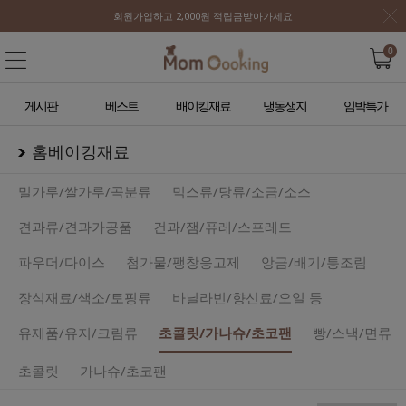
회원가입하고 2,000원 적립금받아가세요
0
게시판
베스트
배이킹재료
냉동생지
임박특가
홈베이킹재료
밀가루/쌀가루/곡분류
믹스류/당류/소금/소스
견과류/견과가공품
건과/잼/퓨레/스프레드
파우더/다이스
첨가물/팽창응고제
앙금/배기/통조림
장식재료/색소/토핑류
바닐라빈/향신료/오일 등
유제품/유지/크림류
초콜릿/가나슈/초코팬
빵/스낵/면류
초콜릿
가나슈/초코팬