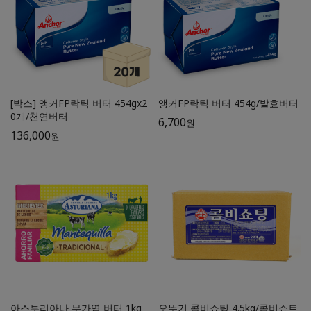
[박스] 앵커FP락틱 버터 454gx2
앵커FP락틱 버터 454g/발효버터
0개/천연버터
6,700
원
136,000
원
아스투리아나 무가염 버터 1kg
오뚜기 콤비쇼팅 4.5kg/콤비쇼트