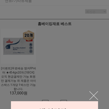
연유/기타유제품
홈베이킹재료 베스트
[이벤트]무료배송 앵커FP버
터 ★454gx20개 [1BOX]
오직 현금결제만 가능 회원
만 결제가능 위 제품은 아이
스박스 1개당 1박스만 가능
합니다.
137,000
원
1
/
4