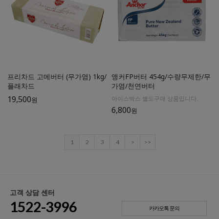
프리차드 고메버터 (무가염) 1kg/
앵커FP버터 454g/수량무제한/무
플래차드
가염/천연버터
19,500
아이스박스 별도구매 상품입니다.
원
6,800
원
1
2
3
4
>
>>
고객 상담 센터
1522-3996
카카오톡 문의