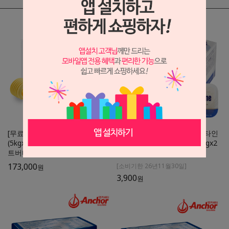
[무료아이스포장]fit 핏버터 10kg
[소비기한 2026.11.30] 발렌타인
(5kgx2개)/프랑스산 발효버터/피
스프레더블 가염 포션버터 7gx2
트버터/마르켄버터 대체가능
0개
173,000
[소비기한 26년11월30일]
원
3,900
원