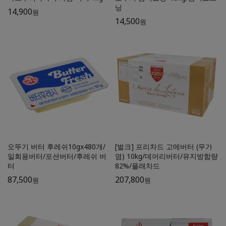
닝
14,900
원
14,500
원
오뚜기 버터 후레쉬10gx480개/
[벌크] 프리차드 고메버터 (무가
일회용버터/포션버터/후레쉬 버
염) 10kg/데어리버터/유지방함량
터
82%/플래차드
87,500
207,800
원
원