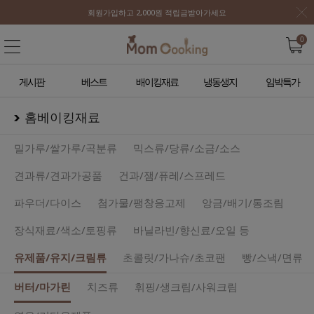
회원가입하고 2,000원 적립금받아가세요
0
게시판
베스트
배이킹재료
냉동생지
임박특가
홈베이킹재료
밀가루/쌀가루/곡분류
믹스류/당류/소금/소스
견과류/견과가공품
건과/잼/퓨레/스프레드
파우더/다이스
첨가물/팽창응고제
앙금/배기/통조림
장식재료/색소/토핑류
바닐라빈/향신료/오일 등
유제품/유지/크림류
초콜릿/가나슈/초코팬
빵/스낵/면류
버터/마가린
치즈류
휘핑/생크림/사워크림