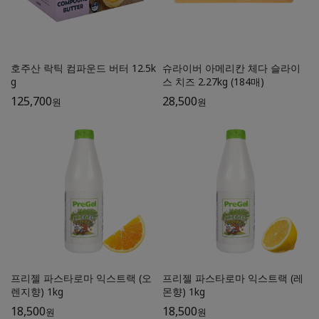
호주산 락틱 컴파운드 버터 12.5k
슈라이버 아메리칸 체다 슬라이
g
스 치즈 2.27kg (184매)
125,700
28,500
원
원
프리젤 파스타로마 익스트랙 (오
프리젤 파스타로마 익스트랙 (레
렌지향) 1kg
몬향) 1kg
18,500
18,500
원
원