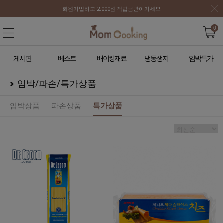
회원가입하고 2,000원 적립금받아가세요
0
게시판
베스트
배이킹재료
냉동생지
임박특가
임박/파손/특가상품
임박상품
파손상품
특가상품