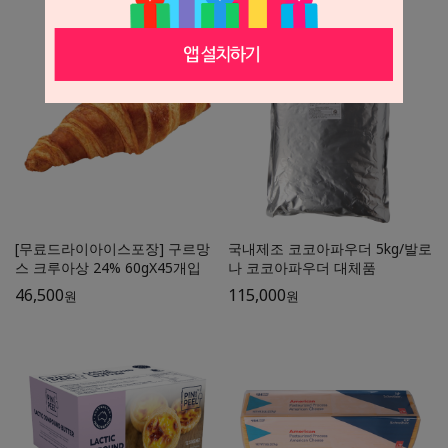
19,900
원
[무료드라이아이스포장] 구르망
국내제조 코코아파우더 5kg/발로
스 크루아상 24% 60gX45개입
나 코코아파우더 대체품
46,500
115,000
원
원