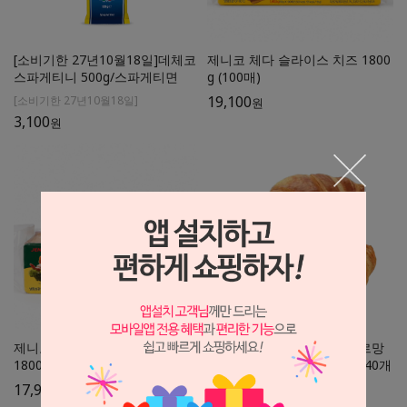
[소비기한 27년10월18일]데체코
제니코 체다 슬라이스 치즈 1800
스파게티니 500g/스파게티면
g (100매)
19,100
[소비기한 27년10월18일]
원
3,100
원
제니코 베이커리 슬라이스 치즈
[무료드라이아이스포장] 구르망
1800g (100매)
스 미니 크루아상 18% 25gx40개
입
17,900
원