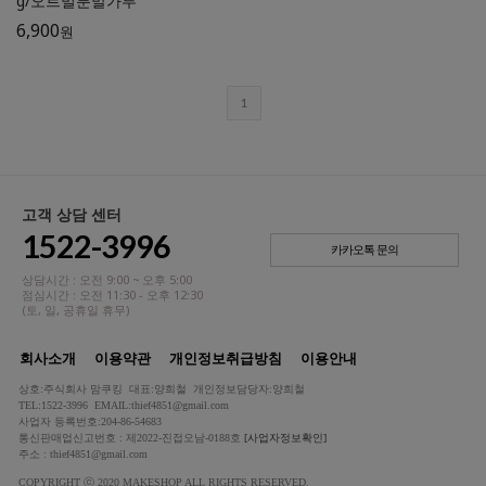
g/오트밀분말가루
6,900
원
1
고객 상담 센터
1522-3996
카카오톡 문의
상담시간 : 오전 9:00 ~ 오후 5:00
점심시간 : 오전 11:30 - 오후 12:30
(토, 일, 공휴일 휴무)
회사소개
이용약관
개인정보취급방침
이용안내
상호:주식회사 맘쿠킹 대표:양희철 개인정보담당자:양희철
TEL:1522-3996 EMAIL:thief4851@gmail.com
사업자 등록번호:204-86-54683
통신판매업신고번호 : 제2022-진접오남-0188호
[사업자정보확인]
주소 : thief4851@gmail.com
COPYRIGHT ⓒ 2020 MAKESHOP ALL RIGHTS RESERVED.