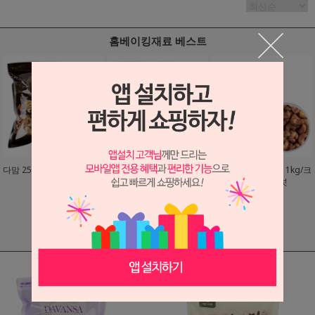
홈베이킹재료 베스트
다맘 25년산 캘리포니아 햇
다맘 캘리포니아 호두분태
베트남 껍질 캐슈넛 1kg/크
호두 1kg
1kg
리스피 캐슈넛
10,900
원
10,600
원
15,900
원
1
/
4