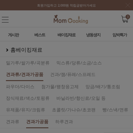
회원가입하고 2,000원 적립금받아가세요
0
게시판
베스트
배이킹재료
냉동생지
임박특가
홈베이킹재료
밀가루/쌀가루/곡분류
믹스류/당류/소금/소스
견과류/견과가공품
건과/잼/퓨레/스프레드
파우더/다이스
첨가물/팽창응고제
앙금/배기/통조림
장식재료/색소/토핑류
바닐라빈/향신료/오일 등
유제품/유지/크림류
초콜릿/가나슈/초코팬
빵/스낵/면류
견과류
견과가공품
하루견과